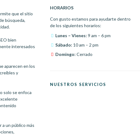
HORARIOS
mite que el sitio
Con gusto estamos para ayudarte dentro
 de búsqueda,
de los siguientes horarios:
cidad.
Lunes – Vienes:
9 am – 6 pm
 SEO bien
Sábado:
10 am – 2 pm
lmente interesados
Domingo:
Cerrado
ue aparecen en los
creíbles y
NUESTROS SERVICIOS
no solo se enfoca
excelente
contenido
r a un público más
pciones,