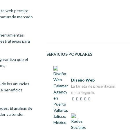
nto web permite
el saturado mercado
 herramientas
r estrategias para
SERVICIOS POPULARES
garantiza que el
ios,
Diseño Web
a de los anuncios
La tarjeta de presentación
ce beneficios
de tu negocio.
es: El análisis de
der y atender